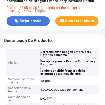
particulares de Dragon Embroidery Patches Shrink
Proof Merrow del derretimiento
Precio：$0.05 to $0.5 (depends on the design and order
quantity)
MOQ：100pcs
Mejor precio
Contactar ahora
Descripción De Producto
Derretimiento Dragon Embroidery
Patches adhesivo
,
Encoja la prueba Dragon Embroidery
Alta luz
Patches
,
remiendo tejido frontera de la
etiqueta de Merrow del eco
Cantidad de orden
100pcs
mínima
Capacidad de la
1.000.000 pedazos por semana
fuente
Condiciones de
L/C, T/T
pago