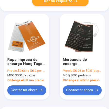
Dar su requisito
Ropa impresa de
Mercancía de
encargo Hang Tags
encargo
250gsm - material
especializada Hang
Precio:
$0.06 to $0.2 per pieces, it depends on the design and order quantity
Precio:
$0.06 to $0.5 (depends on the design and order quantity)
del papel del arte
Tags Clothing Labels
MOQ:
3000 pedazos
MOQ:
3000 pedazos
2000gsm
Hangtags
Obtenga el último precio
Obtenga el último precio
Contactar ahora
Contactar ahora