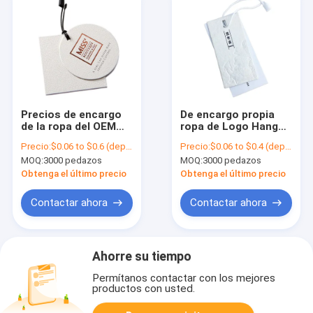
Precios de encargo
De encargo propia
de la ropa del OEM
ropa de Logo Hang
los 5cm - Hang Tags
Tag Cardboard
Precio:
$0.06 to $0.6 (depends on the design and order quantity)
Precio:
$0.06 to $0.4 (depends on the design and order quantity)
personalizado el
Hangtags For de la
MOQ:
3000 pedazos
MOQ:
3000 pedazos
15cm
marca
Obtenga el último precio
Obtenga el último precio
Contactar ahora
Contactar ahora
Ahorre su tiempo
Permítanos contactar con los mejores
productos con usted.