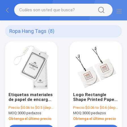
Ropa Hang Tags
(8)
Etiquetas materiales
Logo Rectangle
de papel de encargo
Shape Printed Paper
de Hang Tags And
de encargo marca la
Precio:
$0.06 to $0.5 (depends on the design and order quantity)
Precio:
$0.06 to $0.6 (depends on the design and order quantity)
Personalised Swing
ropa con etiqueta de
MOQ:
3000 pedazos
MOQ:
3000 pedazos
de la ropa
encargo Hang Tags
Obtenga el último precio
Obtenga el último precio