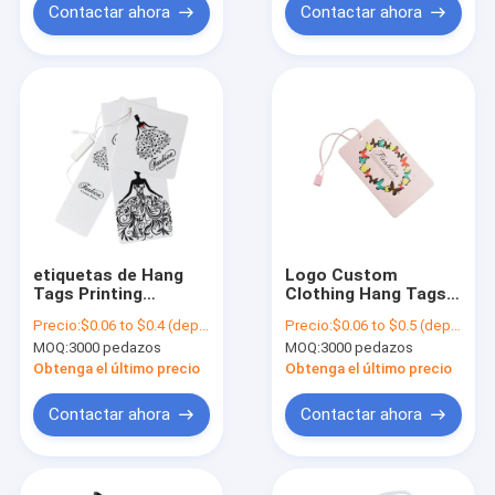
Contactar ahora
Contactar ahora
etiquetas de Hang
Logo Custom
Tags Printing
Clothing Hang Tags
Personalised Paper
cortó el diseño del
Precio:
$0.06 to $0.4 (depends on the design and order quantity)
Precio:
$0.06 to $0.5 (depends on the design and order quantity)
de la ropa de 200gsm
OEM con tintas para
MOQ:
3000 pedazos
MOQ:
3000 pedazos
-3000gsm
la mercancía
Obtenga el último precio
Obtenga el último precio
Contactar ahora
Contactar ahora