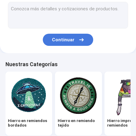
3D bordó remiendos
Logo Patch tejido
Remiendos del bordado de la felpilla
Continuar
Remiendos de la sublimación del tinte
La pantalla imprimió remiendos
Nuestras Categorías
Llaveros bordados
Llavero tejido
Llaveros del PVC
Etiquetas de las etiquetas de la materia textil
Hierro en remiendos
Hierro en remiendo
Hierro impreso
Remiendo de goma del PVC
bordados
tejido
remiendos