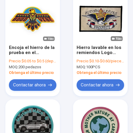
Encoja el hierro de la
Hierro lavable en los
prueba en el
remiendos Logo
remiendo tejido Logo
Shoulder Woven
Precio:
$0.05 to $0.5 (depends on the design and order quantity)
Precio:
$0.10-$0.60/piece (depends on the design and order quantity)
Customized For
Patches de encargo
MOQ:
200 pedazos
MOQ:
100PCS
Clothing
del bordado
Obtenga el último precio
Obtenga el último precio
Contactar ahora
Contactar ahora
Inicio
Productos
Sobre nosotros