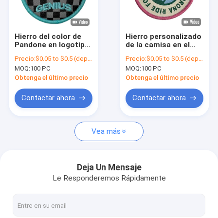
Visita a la fábrica
Control de Calidad
Hierro del color de
Hierro personalizado
Pandone en logotipo
de la camisa en el
Contacto
tejido de la marca de
remiendo tejido
Precio:
$0.05 to $0.5 (depends on the design and order quantity)
Precio:
$0.05 to $0.5 (depends on the design and order quantity)
Patch Custom Car
lavable para el color
MOQ:
100 PC
MOQ:
100 PC
Racing Company
de Pandone de las
noticias
chaquetas de
Obtenga el último precio
Obtenga el último precio
Letterman
Todos los casos
Contactar ahora
Contactar ahora
Vea más
Hierro en remiendos bordados
Hierro en remiendo tejido
Deja Un Mensaje
Le Responderemos Rápidamente
Hierro impreso en remiendos
Remiendos bordados de encargo