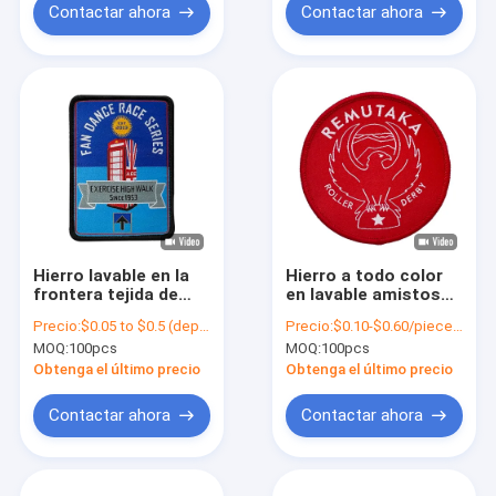
Contactar ahora
Contactar ahora
Hierro lavable en la
Hierro a todo color
frontera tejida de
en lavable amistosa
Merrow de los
tejida Eco del
Precio:
$0.05 to $0.5 (depends on the design and order quantity)
Precio:
$0.10-$0.60/piece (depends on the design and order quantity)
remiendos con color
remiendo para la
MOQ:
100pcs
MOQ:
100pcs
de PMS
ropa de la ropa
Obtenga el último precio
Obtenga el último precio
Contactar ahora
Contactar ahora