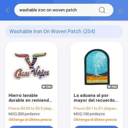
Washable Iron On Woven Patch
(204)
Hierro lavable
La aduana al por
durable en remiendos
mayor del recuerdo
de encargo de alta
detrás remienda el
Precio:
$0.05 to $0.5 (depends on the design and order quantity)
Precio:
$0.1 to $1 (depends on the design and order quantity)
densidad tejidos de
hierro en los
MOQ:
200 pedazos
MOQ:
100 pedazos
la forma del
remiendos tejidos
remiendo
para la ropa
Obtenga el último precio
Obtenga el último precio