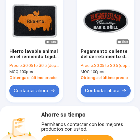
Hierro lavable animal
Pegamento caliente
en el remiendo tejido
del derretimiento de
para los hilados de
la frontera de
Precio:
$0.05 to $0.5 (depends on the design and order quantity)
Precio:
$0.05 to $0.5 (depends on the design and order quantity)
polyester lavables de
Merrow del remiendo
MOQ:
100pcs
MOQ:
100pcs
los sombreros
de Logo Washable
Iron On Woven de la
Obtenga el último precio
Obtenga el último precio
marca de la chaqueta
de la venta
Contactar ahora
Contactar ahora
Ahorre su tiempo
Permítanos contactar con los mejores
productos con usted.