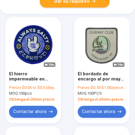
Dar su requisito
El hierro
El bordado de
impermeable en
encargo al por mayor
remiendos tejidos
remienda el hierro en
Precio:
$0.05 to $0.5 (depends on the design and order quantity)
Precio:
$0.10-$1.00/piece (depends on the design and order quantity)
pela la etiqueta
los remiendos
MOQ:
100pcs
MOQ:
100PCS
amistosa de la
tejidos para la ropa
chaqueta remienda a
Obtenga el último precio
Obtenga el último precio
Logo Custom
Contactar ahora
Contactar ahora