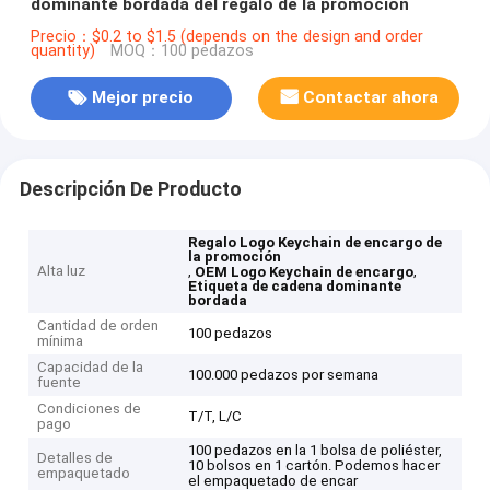
dominante bordada del regalo de la promoción
Precio：$0.2 to $1.5 (depends on the design and order
quantity)
MOQ：100 pedazos
Mejor precio
Contactar ahora
Descripción De Producto
Regalo Logo Keychain de encargo de
la promoción
Alta luz
,
,
OEM Logo Keychain de encargo
Etiqueta de cadena dominante
bordada
Cantidad de orden
100 pedazos
mínima
Capacidad de la
100.000 pedazos por semana
fuente
Condiciones de
T/T, L/C
pago
100 pedazos en la 1 bolsa de poliéster,
Detalles de
10 bolsos en 1 cartón. Podemos hacer
empaquetado
el empaquetado de encar