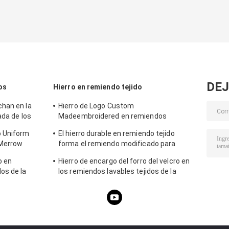
DEJ
os
Hierro en remiendo tejido
han en la
Hierro de Logo Custom
ada de los
Madeembroidered en remiendos
bordados remiendos de la insignia
o Uniform
El hierro durable en remiendo tejido
 Merrow
forma el remiendo modificado para
requisitos particulares del tejido de
o en
Hierro de encargo del forro del velcro en
poliester
os de la
los remiendos lavables tejidos de la
e los
etiqueta del remiendo para los
sombreros de la ropa