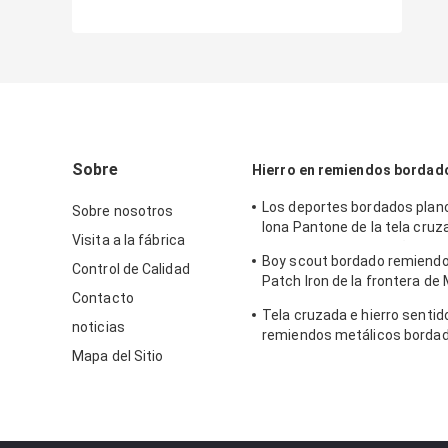
Sobre
Hierro en remiendos bordad
Los deportes bordados planc
Sobre nosotros
lona Pantone de la tela cruz
Visita a la fábrica
remiendos para el paño
Boy scout bordado remiend
Control de Calidad
Patch Iron de la frontera de
Contacto
encendido
Tela cruzada e hierro sentid
noticias
remiendos metálicos bordad
letra de la tela de los hilos d
Mapa del Sitio
remiendos