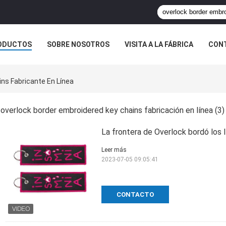
ODUCTOS
SOBRE NOSOTROS
VISITA A LA FÁBRICA
CONT
ASOS
ns Fabricante En Línea
overlock border embroidered key chains fabricación en línea
(3)
La frontera de Overlock bordó los 
Leer más
2023-07-05 09:05:41
CONTACTO