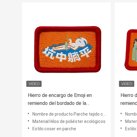
Hierro de encargo de Emoji en
Hierro 
remiendo del bordado de la
remiend
frontera de Jean Patches Woven
color d
Nombre de producto:Parche tejido con borde Merrow
Nombre d
Label Patches Merrow
ropa
Material:Hilos de poliéster ecológicos
Materi
Estilo:coser en parche
Estilo