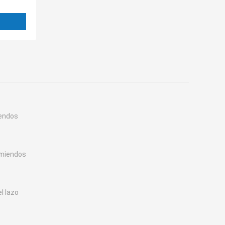
iendos
emiendos
l lazo