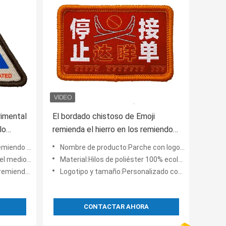
rimental
El bordado chistoso de Emoji
lo
remienda el hierro en los remiendos
tera de
tejidos para los bolsos de la ropa
ndo tejido
Nombre de producto:Parche con logo tejido
liéster del 100%
Material:Hilos de poliéster 100% ecológicos verificados por OEKO-TEX,
del bordado
Logotipo y tamaño:Personalizado como archivo del cliente
CONTACTAR AHORA