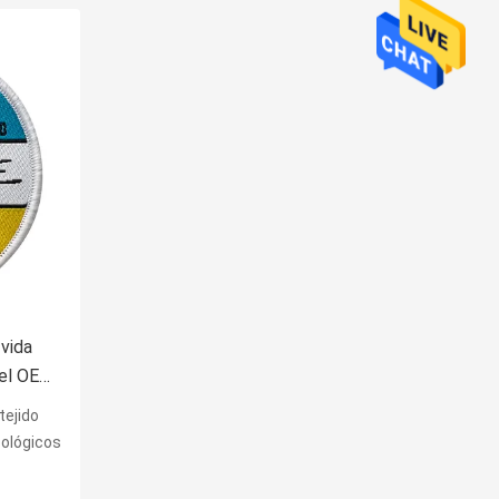
 vida
del OEM
 ropa
tejido
cológicos