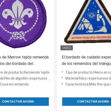
e de Merrow tejido remienda
El bordado de cuidado expe
os del bordado del
de los remiendos del triángu
ario del recuerdo del
remienda el hierro en la fron
e de producto:Remiendo tejido
Tipo de producto:Hierro en remie
 de papel
Merrowed
Hilo de algodón respetuoso del medio ambiente
Material:hilos respetuosos del medio ambiente del po
o:Cosa en remiendo
Característica:Más fino que remiendos 
CONTACTAR AHORA
CONTACTAR AHORA