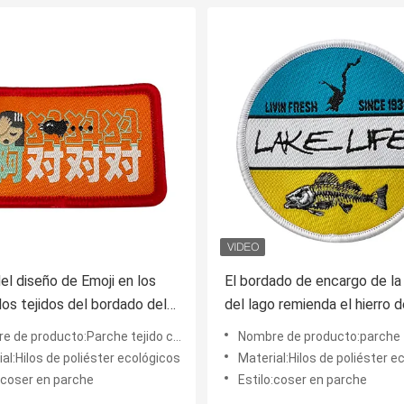
del diseño de Emoji en los
El bordado de encargo de la
os tejidos del bordado del
del lago remienda el hierro 
el remiendo PMS para la
en el remiendo tejido para la
e producto:Parche tejido con borde Merrow
Nombre de producto:parche 
de la camisa
al:Hilos de poliéster ecológicos
Material:Hilos de poliéster e
:coser en parche
Estilo:coser en parche