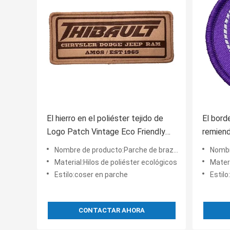
El hierro en el poliéster tejido de
El bord
Logo Patch Vintage Eco Friendly
remiend
rosca remiendos tejidos del
anivers
Nombre de producto:Parche de brazo tejido
Nombr
sombrero
soporte
Material:Hilos de poliéster ecológicos
Material:
Estilo:coser en parche
Estil
CONTACTAR AHORA