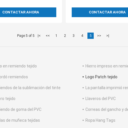
CONTACTAR AHORA
CONTACTAR AHORA
Page 5 of 5
|<
<<
1
2
3
4
5
>>
>|
ro en remiendo tejido
Hierro impreso en rem
ordó remiendos
Logo Patch tejido
endos de la sublimación del tinte
La pantalla imprimió r
ro tejido
Llaveros del PVC
endo de goma del PVC
Correas del gancho y de
as de muñeca tejidas
Ropa Hang Tags