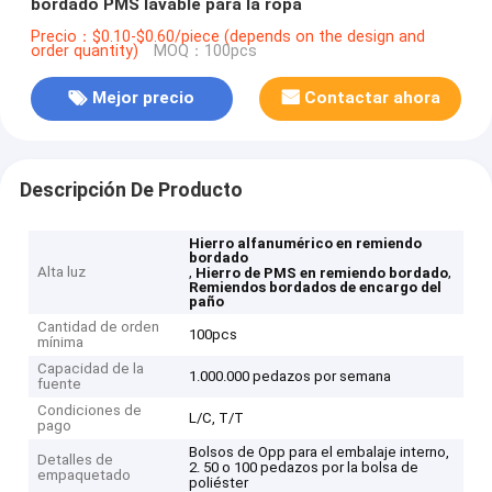
bordado PMS lavable para la ropa
Precio：$0.10-$0.60/piece (depends on the design and
order quantity)
MOQ：100pcs
Mejor precio
Contactar ahora
Descripción De Producto
Hierro alfanumérico en remiendo
bordado
Alta luz
,
,
Hierro de PMS en remiendo bordado
Remiendos bordados de encargo del
paño
Cantidad de orden
100pcs
mínima
Capacidad de la
1.000.000 pedazos por semana
fuente
Condiciones de
L/C, T/T
pago
Bolsos de Opp para el embalaje interno,
Detalles de
2. 50 o 100 pedazos por la bolsa de
empaquetado
poliéster