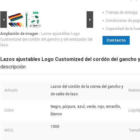
Tiempo de entrega:
Condiciones de pag
Capacidad de la fue
Ampliación de imagen :
Lazos ajustables Logo
Customized del cordón del gancho y del enlazador del
Contacto
lazo
Lazos ajustables Logo Customized del cordón del gancho y 
descripción
Lazos del cordón de la correa del gancho y
Artículo:
Materia
de cable de lazo
Negro, púrpura, azul, verde, rojo, amarillo,
Color:
Logoti
blanco
1000
MOQ:
Tamañ