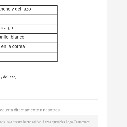
ancho y del lazo
ncargo
rillo, blanco
 en la correa
,
y del lazo
regunta directamente a nosotros