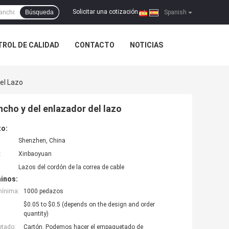
Solicitar una cotización
Búsqueda
|
Spanish
ROL DE CALIDAD
CONTACTO
NOTICIAS
el Lazo
cho y del enlazador del lazo
to:
Shenzhen, China
:
Xinbaoyuan
Lazos del cordón de la correa de cable
inos:
mínima:
1000 pedazos
$0.05 to $0.5 (depends on the design and order
quantity)
etado:
Cartón. Podemos hacer el empaquetado de