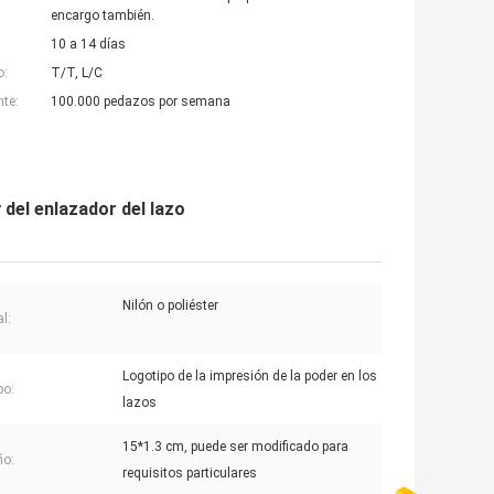
encargo también.
10 a 14 días
o:
T/T, L/C
nte:
100.000 pedazos por semana
del enlazador del lazo
Nilón o poliéster
l:
Logotipo de la impresión de la poder en los
po:
lazos
15*1.3 cm, puede ser modificado para
o:
requisitos particulares