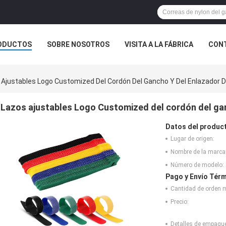
ODUCTOS
SOBRE NOSOTROS
VISITA A LA FÁBRICA
CONT
ASOS
 Ajustables Logo Customized Del Cordón Del Gancho Y Del Enlazador D
Lazos ajustables Logo Customized del cordón del gan
Datos del produc
Lugar de origen:
Nombre de la marca
Número de modelo:
Pago y Envío Térm
Cantidad de orden 
Precio:
Detalles de empaqu